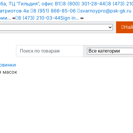
а, ТЦ “Гильдия”, офис В1
8 (800) 301-28-44
8 (473) 21
атриотов 4а
8 (951) 866-85-06
svarnoypro@psk-gk.ru
нии
...
8 (473) 210-03-44
Sign in
...
Най
Search
for:
овинки
я масок