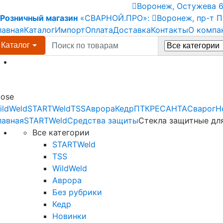
Skip
Skip
Воронеж, Остужева 66
to
to
Розничный магазин
«СВАРНОЙ.ПРО»:
Воронеж, пр-т П
navigation
content
лавная
Каталог
Импорт
Оплата
Доставка
Контакты
О компа
Search
Каталог
for:
Menu
lose
ildWeld
STARTWeld
TSS
Аврора
Кедр
ПТК
РЕСАНТА
Сварог
Н
лавная
STARTWeld
Средства защиты
Стекла защитные дл
Все категории
STARTWeld
TSS
WildWeld
Аврора
Без рубрики
Кедр
Новинки