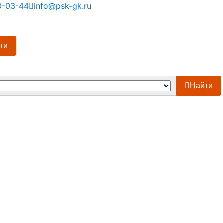
0-03-44
info@psk-gk.ru
ти
Найти