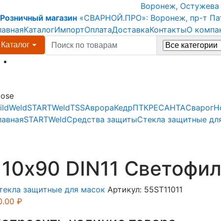
Skip
Skip
Воронеж, Остужева 6
to
to
Розничный магазин
«СВАРНОЙ.ПРО»:
Воронеж, пр-т Па
navigation
content
лавная
Каталог
Импорт
Оплата
Доставка
Контакты
О компа
Search
Каталог
for:
Menu
lose
ildWeld
STARTWeld
TSS
Аврора
Кедр
ПТК
РЕСАНТА
Сварог
Н
лавная
STARTWeld
Средства защиты
Стекла защитные дл
110х90 DIN11 Светофил
текла защитные для масок
Артикул:
55ST11011
0.00
₽