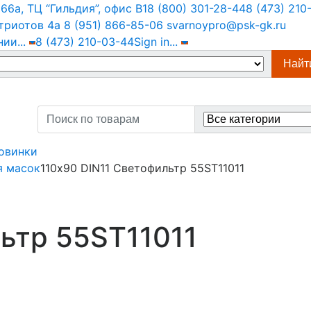
6а, ТЦ “Гильдия”, офис В1
8 (800) 301-28-44
8 (473) 210
триотов 4а
8 (951) 866-85-06
svarnoypro@psk-gk.ru
нии
...
8 (473) 210-03-44
Sign in
...
Найт
Search
for:
овинки
я масок
110х90 DIN11 Светофильтр 55ST11011
ьтр 55ST11011