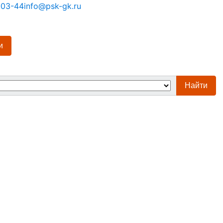
-03-44
info@psk-gk.ru
и
Найти