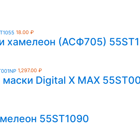
18.00
₽
ки хамелеон (АСФ705) 55ST
1,297.00
₽
 маски Digital X MAX 55ST0
амелеон 55ST1090