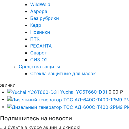
WildWeld
Аврора
Без рубрики
Кедр
Новинки
ПТК
РЕСАНТА
Сварог
СИЗ О2
Средства защиты
Стекла защитные для масок
овинки
Yuchai YC6T660-D31
0.00
₽
Подпишитесь на новости
...и будьте в курсе акций и скидок!