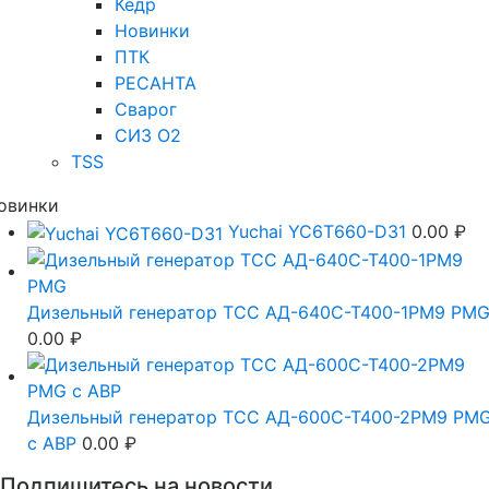
Кедр
Новинки
ПТК
РЕСАНТА
Сварог
СИЗ О2
TSS
овинки
Yuchai YC6T660-D31
0.00
₽
Дизельный генератор ТСС АД-640С-Т400-1РМ9 PM
0.00
₽
Дизельный генератор ТСС АД-600С-Т400-2РМ9 PM
c АВР
0.00
₽
Подпишитесь на новости