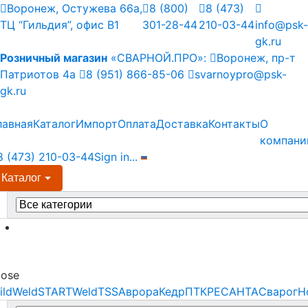
Skip
Skip
Воронеж, Остужева 66а,
8 (800)
8 (473)
to
to
ТЦ “Гильдия”, офис В1
301-28-44
210-03-44
info@psk-
navigation
content
gk.ru
Розничный магазин
«СВАРНОЙ.ПРО»:
Воронеж, пр-т
Патриотов 4а
8 (951) 866-85-06
svarnoypro@psk-
gk.ru
лавная
Каталог
Импорт
Оплата
Доставка
Контакты
О
компани
8 (473) 210-03-44
Sign in
...
Каталог
earch
r:
Menu
lose
ildWeld
STARTWeld
TSS
Аврора
Кедр
ПТК
РЕСАНТА
Сварог
Н
earch