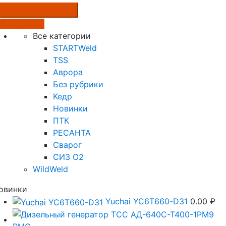
Купить в один клик
Подробнее
Все категории
STARTWeld
TSS
Аврора
Без рубрики
Кедр
Новинки
ПТК
РЕСАНТА
Сварог
СИЗ О2
WildWeld
овинки
Yuchai YC6T660-D31
0.00
₽