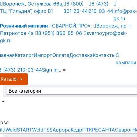
Skip
Skip
Воронеж, Остужева 66а,
8 (800)
8 (473)
to
to
ТЦ “Гильдия”, офис В1
301-28-44
210-03-44
info@psk-
navigation
content
gk.ru
Розничный магазин
«СВАРНОЙ.ПРО»:
Воронеж, пр-т
Патриотов 4а
8 (951) 866-85-06
svarnoypro@psk-
gk.ru
лавная
Каталог
Импорт
Оплата
Доставка
Контакты
О
компани
8 (473) 210-03-44
Sign in
...
Каталог
earch
r:
Menu
lose
ildWeld
STARTWeld
TSS
Аврора
Кедр
ПТК
РЕСАНТА
Сварог
Н
earch