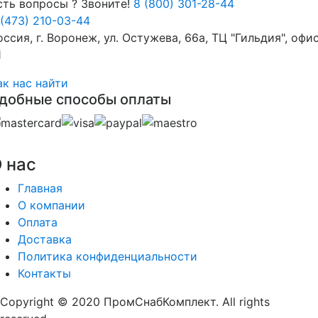
сть вопросы ? Звоните!
8 (800) 301-28-44
 (473) 210-03-44
оссия, г. Воронеж, ул. Остужева, 66а, ТЦ "Гильдия", офи
1
ак нас найти
добные способы оплаты
 нас
Главная
О компании
Оплата
Доставка
Политика конфиденциальности
Контакты
Copyright © 2020 ПромСнабКомплект. All rights