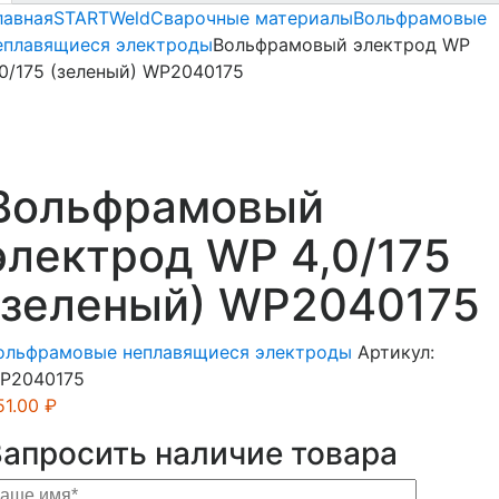
лавная
STARTWeld
Сварочные материалы
Вольфрамовые
еплавящиеся электроды
Вольфрамовый электрод WP
,0/175 (зеленый) WP2040175
Вольфрамовый
электрод WP 4,0/175
(зеленый) WP2040175
ольфрамовые неплавящиеся электроды
Артикул:
P2040175
51.00
₽
Запросить наличие товара