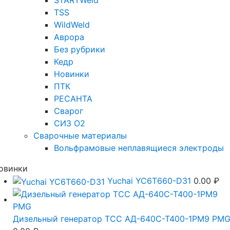
STARTWeld
TSS
WildWeld
Аврора
Без рубрики
Кедр
Новинки
ПТК
РЕСАНТА
Сварог
СИЗ О2
Сварочные материалы
Вольфрамовые неплавящиеся электроды
овинки
Yuchai YC6T660-D31
0.00
₽
Дизельный генератор ТСС АД-640С-Т400-1РМ9 PM