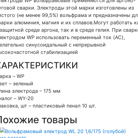
лектроды WP вольфрамовые применяются для аргоно-
уговой сварки. Электроды этой марки изготовлены из
истого (не менее 99,5%) вольфрама и предназначены дл
варки алюминия, магния и их сплавов.Могут работать к
 защитной среде аргона, так и в среде гелия. При сварк
лектродом WP использовать переменный ток (AC),
елательно синусоидальный с непрерывной
ысокочастотной стабилизацией
ХАРАКТЕРИСТИКИ
арка – WP
вет – зеленый
лина электрода – 175 мм
налог – WY-20
паковка, шт – плаcтиковый пенал 10 шт.
Похожие товары