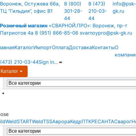
Skip
Skip
Воронеж, Остужева 66а,
8 (800)
8 (473)
info@psk-
to
to
ТЦ “Гильдия”, офис В1
301-28-
210-03-
gk.ru
navigation
content
44
44
Розничный магазин
«СВАРНОЙ.ПРО»:
Воронеж, пр-т
Патриотов 4а
8 (951) 866-85-06
svarnoypro@psk-gk.ru
лавная
Каталог
Импорт
Оплата
Доставка
Контакты
О
компани
 (473) 210-03-44
Sign in
...
Каталог
earch
r:
Menu
lose
ildWeld
STARTWeld
TSS
Аврора
Кедр
ПТК
РЕСАНТА
Сварог
Н
earch
r: