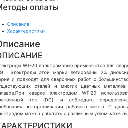
Методы оплаты
Описание
Характеристики
Описание
ОПИСАНИЕ
лектроды WT-20 вольфрамовые применяются для свар
IG . Электроды этой марки легированы 2% диокси
ория и подходят для сварочных работ с большинств
уществующих сталей и многих цветных металлов
плавов.При сварке электродом WT-20 использова
остоянный ток (DC), и соблюдать определенн
ребования по организации рабочего места. С данн
лектродом можно работать с различным углом заточки.
ХАРАКТЕРИСТИКИ