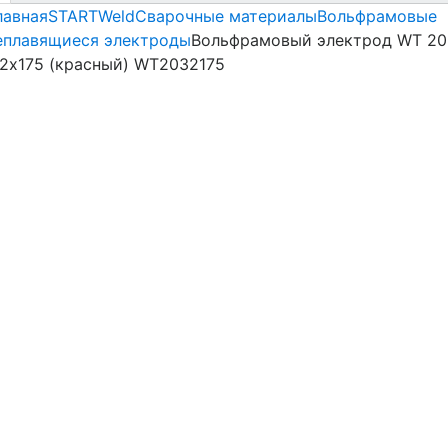
лавная
STARTWeld
Сварочные материалы
Вольфрамовые
еплавящиеся электроды
Вольфрамовый электрод WT 20
,2х175 (красный) WT2032175