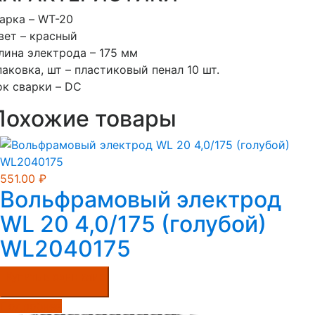
арка – WT-20
вет – красный
лина электрода – 175 мм
паковка, шт – плаcтиковый пенал 10 шт.
ок сварки – DC
Похожие товары
551.00
₽
Вольфрамовый электрод
WL 20 4,0/175 (голубой)
WL2040175
Купить в один клик
Подробнее