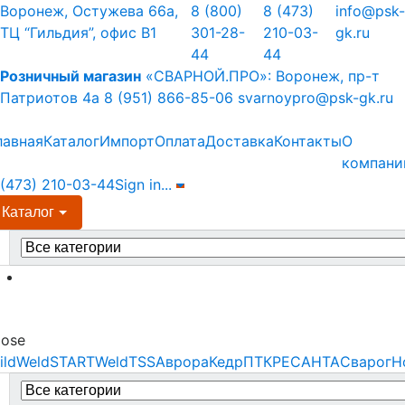
Skip
Skip
Воронеж, Остужева 66а,
8 (800)
8 (473)
info@psk-
to
to
ТЦ “Гильдия”, офис В1
301-28-
210-03-
gk.ru
navigation
content
44
44
Розничный магазин
«СВАРНОЙ.ПРО»:
Воронеж, пр-т
Патриотов 4а
8 (951) 866-85-06
svarnoypro@psk-gk.ru
лавная
Каталог
Импорт
Оплата
Доставка
Контакты
О
компани
 (473) 210-03-44
Sign in
...
Каталог
earch
r:
Menu
lose
ildWeld
STARTWeld
TSS
Аврора
Кедр
ПТК
РЕСАНТА
Сварог
Н
earch
r: