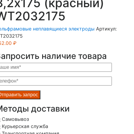
3,2х175 (красный)
WT2032175
ольфрамовые неплавящиеся электроды
Артикул:
T2032175
52.00
₽
Запросить наличие товара
Методы доставки
Самовывоз
Курьерская служба
Транспортная компания