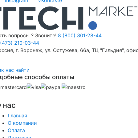
Instagram
VKontakte
сть вопросы ? Звоните!
8 (800) 301-28-44
 (473) 210-03-44
оссия, г. Воронеж, ул. Остужева, 66а, ТЦ "Гильдия", офи
1
ак нас найти
добные способы оплаты
 нас
Главная
О компании
Оплата
Доставка