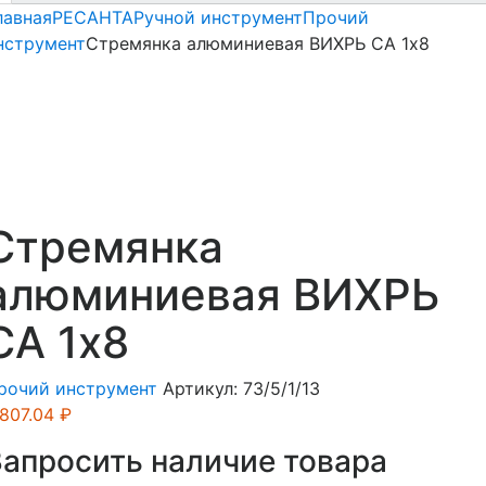
лавная
РЕСАНТА
Ручной инструмент
Прочий
нструмент
Стремянка алюминиевая ВИХРЬ СА 1х8
Стремянка
алюминиевая ВИХРЬ
СА 1х8
рочий инструмент
Артикул:
73/5/1/13
,807.04
₽
Запросить наличие товара