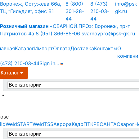
Skip
Skip
Воронеж, Остужева 66а,
8 (800)
8 (473)
info@psk-
to
to
ТЦ “Гильдия”, офис В1
301-28-
210-03-
gk.ru
navigation
content
44
44
Розничный магазин
«СВАРНОЙ.ПРО»:
Воронеж, пр-т
Патриотов 4а
8 (951) 866-85-06
svarnoypro@psk-gk.ru
лавная
Каталог
Импорт
Оплата
Доставка
Контакты
О
компани
 (473) 210-03-44
Sign in
...
Каталог
earch
r:
Menu
lose
ildWeld
STARTWeld
TSS
Аврора
Кедр
ПТК
РЕСАНТА
Сварог
Н
earch
r: