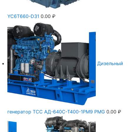
YC6T660-D31
0.00
₽
Дизельный
генератор ТСС АД-640С-Т400-1РМ9 PMG
0.00
₽