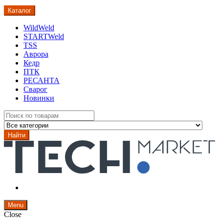
Каталог
WildWeld
STARTWeld
TSS
Аврора
Кедр
ПТК
РЕСАНТА
Сварог
Новинки
Search
for:
Найти
Menu
Close