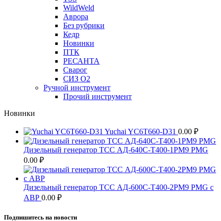
WildWeld
Аврора
Без рубрики
Кедр
Новинки
ПТК
РЕСАНТА
Сварог
СИЗ О2
Ручной инструмент
Прочий инструмент
Новинки
Yuchai YC6T660-D31
0.00
₽
Дизельный генератор ТСС АД-640С-Т400-1РМ9 PMG
0.00
₽
Дизельный генератор ТСС АД-600С-Т400-2РМ9 PMG c
АВР
0.00
₽
Подпишитесь на новости