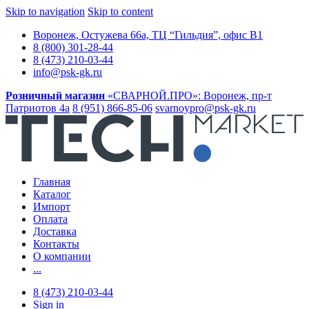
Skip to navigation
Skip to content
Воронеж, Остужева 66а, ТЦ “Гильдия”, офис В1
8 (800) 301-28-44
8 (473) 210-03-44
info@psk-gk.ru
Розничный магазин
«СВАРНОЙ.ПРО»:
Воронеж, пр-т
Патриотов 4а
8 (951) 866-85-06
svarnoypro@psk-gk.ru
Главная
Каталог
Импорт
Оплата
Доставка
Контакты
О компании
...
8 (473) 210-03-44
Sign in