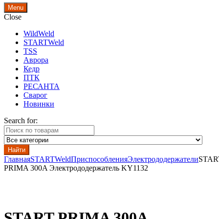
Menu
Close
WildWeld
STARTWeld
TSS
Аврора
Кедр
ПТК
РЕСАНТА
Сварог
Новинки
Search for:
Найти
Главная
STARTWeld
Приспособления
Электрододержатели
STAR
PRIMA 300A Электрододержатель KY1132
START PRIMA 300A