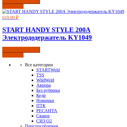
Купить в один клик
Подробнее
610.00
₽
START HANDY STYLE 200A
Электрододержатель KY1049
Купить в один клик
Подробнее
Все категории
STARTWeld
TSS
WildWeld
Аврора
Без рубрики
Кедр
Новинки
ПТК
РЕСАНТА
Сварог
СИЗ О2
Приспособления