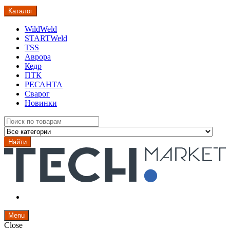
Каталог
WildWeld
STARTWeld
TSS
Аврора
Кедр
ПТК
РЕСАНТА
Сварог
Новинки
Search
for:
Найти
Menu
Close