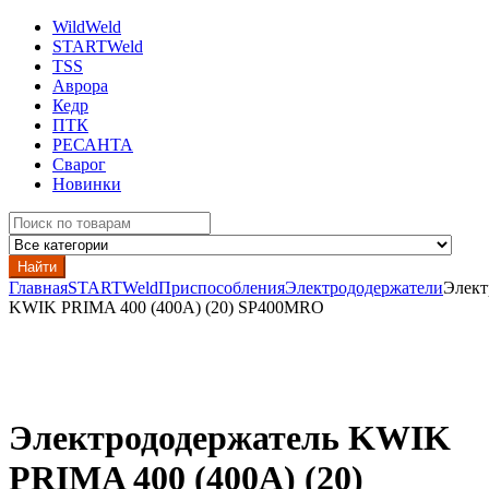
WildWeld
STARTWeld
TSS
Аврора
Кедр
ПТК
РЕСАНТА
Сварог
Новинки
Search
for:
Найти
Главная
STARTWeld
Приспособления
Электрододержатели
Элект
KWIK PRIMA 400 (400А) (20) SP400MRO
Электрододержатель KWIK
PRIMA 400 (400А) (20)