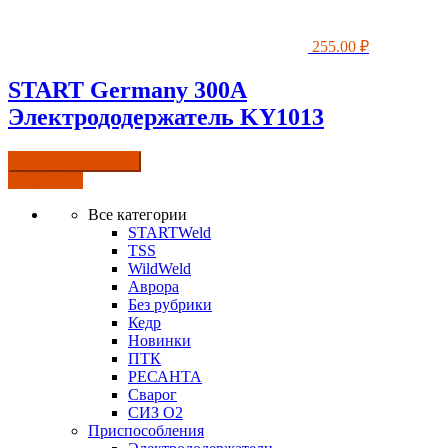
255.00
₽
START Germany 300A
Электрододержатель KY1013
Купить в один клик
Подробнее
Все категории
STARTWeld
TSS
WildWeld
Аврора
Без рубрики
Кедр
Новинки
ПТК
РЕСАНТА
Сварог
СИЗ О2
Приспособления