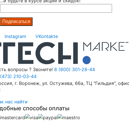
...и будьте в курсе акций и скидок!
Instagram
VKontakte
сть вопросы ? Звоните!
8 (800) 301-28-44
 (473) 210-03-44
оссия, г. Воронеж, ул. Остужева, 66а, ТЦ "Гильдия", офи
1
ак нас найти
добные способы оплаты