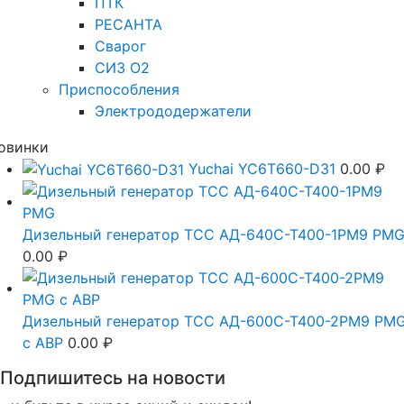
ПТК
РЕСАНТА
Сварог
СИЗ О2
Приспособления
Электрододержатели
овинки
Yuchai YC6T660-D31
0.00
₽
Дизельный генератор ТСС АД-640С-Т400-1РМ9 PM
0.00
₽
Дизельный генератор ТСС АД-600С-Т400-2РМ9 PM
c АВР
0.00
₽
Подпишитесь на новости