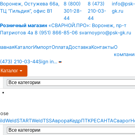
Skip
Skip
Воронеж, Остужева 66а,
8 (800)
8 (473)
info@psk-
to
to
ТЦ “Гильдия”, офис В1
301-28-
210-03-
gk.ru
navigation
content
44
44
Розничный магазин
«СВАРНОЙ.ПРО»:
Воронеж, пр-т
Патриотов 4а
8 (951) 866-85-06
svarnoypro@psk-gk.ru
лавная
Каталог
Импорт
Оплата
Доставка
Контакты
О
компани
 (473) 210-03-44
Sign in
...
Каталог
earch
r:
Menu
lose
ildWeld
STARTWeld
TSS
Аврора
Кедр
ПТК
РЕСАНТА
Сварог
Н
earch
r: