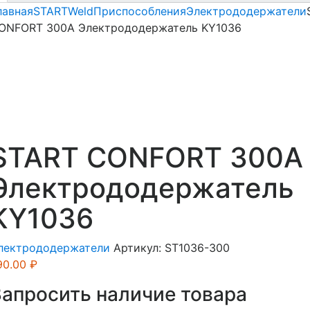
лавная
STARTWeld
Приспособления
Электрододержатели
ONFORT 300A Электрододержатель KY1036
START CONFORT 300A
Электрододержатель
KY1036
лектрододержатели
Артикул:
ST1036-300
90.00
₽
Запросить наличие товара