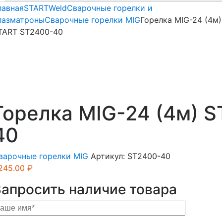
лавная
STARTWeld
Сварочные горелки и
лазматроны
Сварочные горелки MIG
Горелка MIG-24 (4м)
TART ST2400-40
Горелка MIG-24 (4м) 
40
варочные горелки MIG
Артикул:
ST2400-40
,245.00
₽
Запросить наличие товара