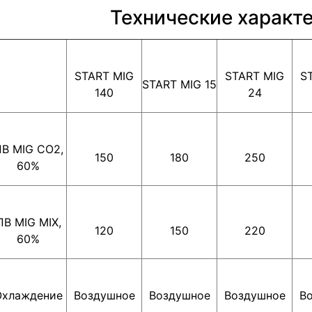
Технические характ
START MIG
START MIG
S
START MIG 15
140
24
В MIG CO2,
150
180
250
60%
ПВ MIG MIX,
120
150
220
60%
Охлаждение
Воздушное
Воздушное
Воздушное
В