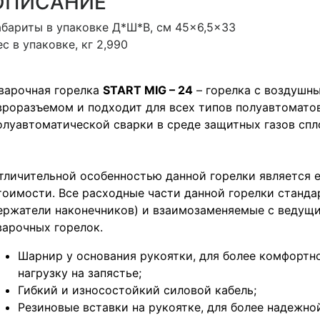
ОПИСАНИЕ
абариты в упаковке Д*Ш*В, см 45×6,5×33
ес в упаковке, кг 2,990
варочная горелка
START MIG – 24
– горелка с воздушн
вроразъемом и подходит для всех типов полуавтоматов
олуавтоматической сварки в среде защитных газов сп
тличительной особенностью данной горелки является е
тоимости. Все расходные части данной горелки стандар
ержатели наконечников) и взаимозаменяемые с ведущ
варочных горелок.
Шарнир у основания рукоятки, для более комфортн
нагрузку на запястье;
Гибкий и износостойкий силовой кабель;
Резиновые вставки на рукоятке, для более надежно