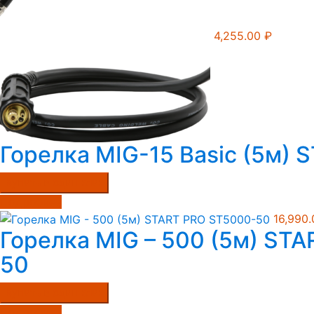
4,255.00
₽
Горелка MIG-15 Basic (5м)
Купить в один клик
Подробнее
16,990
Горелка MIG – 500 (5м) ST
50
Купить в один клик
Подробнее