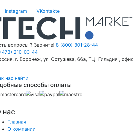
Instagram
VKontakte
сть вопросы ? Звоните!
8 (800) 301-28-44
 (473) 210-03-44
оссия, г. Воронеж, ул. Остужева, 66а, ТЦ "Гильдия", офи
1
ак нас найти
добные способы оплаты
 нас
Главная
О компании