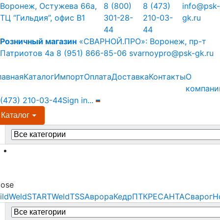
Skip
Skip
Воронеж, Остужева 66а,
8 (800)
8 (473)
info@psk-
to
to
ТЦ “Гильдия”, офис В1
301-28-
210-03-
gk.ru
navigation
content
44
44
Розничный магазин
«СВАРНОЙ.ПРО»:
Воронеж, пр-т
Патриотов 4а
8 (951) 866-85-06
svarnoypro@psk-gk.ru
лавная
Каталог
Импорт
Оплата
Доставка
Контакты
О
компани
 (473) 210-03-44
Sign in
...
Каталог
earch
r:
Menu
lose
ildWeld
STARTWeld
TSS
Аврора
Кедр
ПТК
РЕСАНТА
Сварог
Н
earch
r: