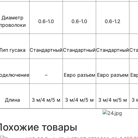
Диаметр
0.6-1.0
0.6-1.0
0.6-1.2
проволоки
Тип гусака
Стандартный
Стандартный
Стандартный
Ст
одключение
–
Евро разъем
Евро разъем
Ев
Длина
3 м/4 м/5 м
3 м/4 м/5 м
3 м/4 м/5 м
3 
Похожие товары