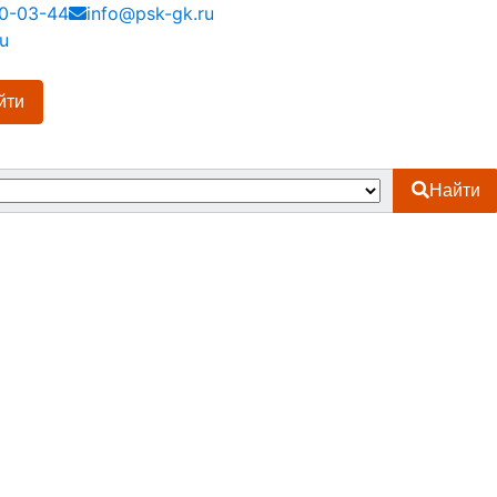
10-03-44
info@psk-gk.ru
u
йти
Найти