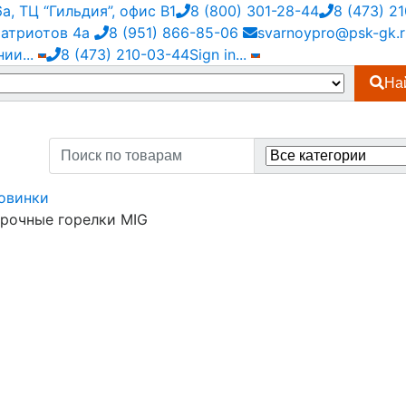
, ТЦ “Гильдия”, офис В1
8 (800) 301-28-44
8 (473) 2
Патриотов 4а
8 (951) 866-85-06
svarnoypro@psk-gk.r
нии
...
8 (473) 210-03-44
Sign in
...
На
Search
for:
овинки
рочные горелки MIG