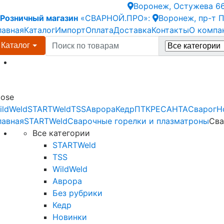
Skip
Skip
Воронеж, Остужева 66а
to
to
Розничный магазин
«СВАРНОЙ.ПРО»:
Воронеж, пр-т 
navigation
content
лавная
Каталог
Импорт
Оплата
Доставка
Контакты
О компа
Search
Каталог
for:
Menu
lose
ildWeld
STARTWeld
TSS
Аврора
Кедр
ПТК
РЕСАНТА
Сварог
Н
лавная
STARTWeld
Сварочные горелки и плазматроны
Сва
Все категории
STARTWeld
TSS
WildWeld
Аврора
Без рубрики
Кедр
Новинки