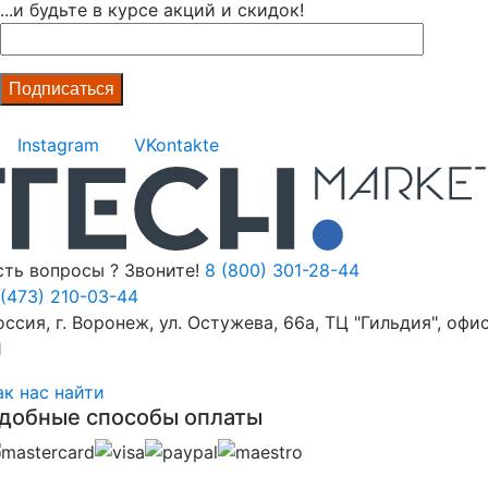
...и будьте в курсе акций и скидок!
Instagram
VKontakte
сть вопросы ? Звоните!
8 (800) 301-28-44
 (473) 210-03-44
оссия, г. Воронеж, ул. Остужева, 66а, ТЦ "Гильдия", офи
1
ак нас найти
добные способы оплаты