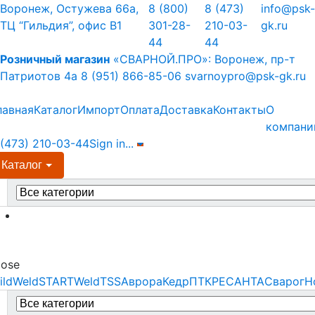
Skip
Skip
Воронеж, Остужева 66а,
8 (800)
8 (473)
info@psk-
to
to
ТЦ “Гильдия”, офис В1
301-28-
210-03-
gk.ru
navigation
content
44
44
Розничный магазин
«СВАРНОЙ.ПРО»:
Воронеж, пр-т
Патриотов 4а
8 (951) 866-85-06
svarnoypro@psk-gk.ru
лавная
Каталог
Импорт
Оплата
Доставка
Контакты
О
компани
 (473) 210-03-44
Sign in
...
Каталог
earch
r:
Menu
lose
ildWeld
STARTWeld
TSS
Аврора
Кедр
ПТК
РЕСАНТА
Сварог
Н
earch
r: