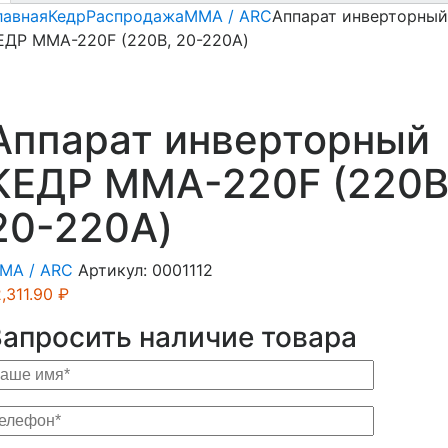
лавная
Кедр
Распродажа
MMA / ARC
Аппарат инверторный
ЕДР MMA-220F (220B, 20-220А)
Аппарат инверторный
КЕДР MMA-220F (220B
20-220А)
MA / ARC
Артикул:
0001112
2,311.90
₽
Запросить наличие товара