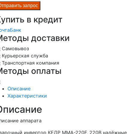
упить в кредит
очта
Банк
Методы доставки
Самовывоз
Курьерская служба
Транспортная компания
Методы оплаты
Описание
Характеристики
Описание
писание аппарата
варочный инвертор КЕДР MMA-220F, 220В надёжные