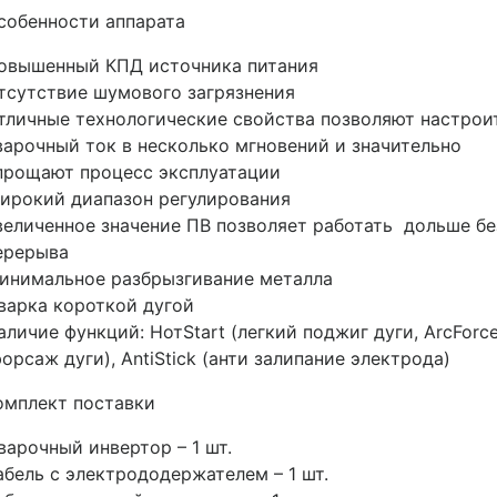
собенности аппарата
овышенный КПД источника питания
тсутствие шумового загрязнения
тличные технологические свойства позволяют настрои
варочный ток в несколько мгновений и значительно
прощают процесс эксплуатации
ирокий диапазон регулирования
величенное значение ПВ позволяет работать дольше бе
ерерыва
инимальное разбрызгивание металла
варка короткой дугой
аличие функций: НотStart (легкий поджиг дуги, ArcForc
форсаж дуги), AntiStick (анти залипание электрода)
омплект поставки
варочный инвертор – 1 шт.
абель с электрододержателем – 1 шт.