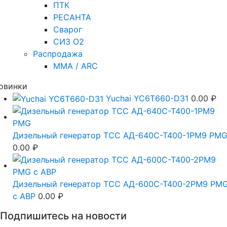
ПТК
РЕСАНТА
Сварог
СИЗ О2
Распродажа
MMA / ARC
овинки
Yuchai YC6T660-D31
0.00
₽
Дизельный генератор ТСС АД-640С-Т400-1РМ9 PM
0.00
₽
Дизельный генератор ТСС АД-600С-Т400-2РМ9 PM
c АВР
0.00
₽
Подпишитесь на новости