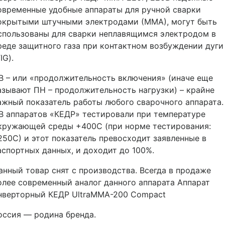
овременные удобные аппараты для ручной сварки
окрытыми штучными электродами (ММА), могут быть
спользованы для сварки неплавящимся электродом в
реде защитного газа при контактном возбуждении дуги
IG).
В – или «продолжительность включения» (иначе еще
азывают ПН – продолжительность нагрузки) – крайне
ажный показатель работы любого сварочного аппарата.
В аппаратов «КЕДР» тестировали при температуре
кружающей среды +400С (при норме тестирования:
250С) и этот показатель превосходит заявленные в
аспортных данных, и доходит до 100%.
анный товар снят с производства. Всегда в продаже
олее современный аналог данного аппарата Аппарат
нверторный КЕДР UltraMMA-200 Compact
оссия — родина бренда.