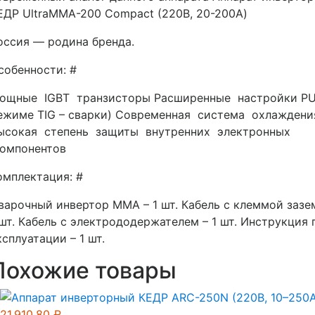
ЕДР UltraMMA-200 Compact (220В, 20-200А)
оссия — родина бренда.
собенности: #
ощные IGBT транзисторы Расширенные настройки PU
ежиме TIG – сварки) Современная система охлажден
ысокая степень защиты внутренних электронных
омпонентов
омплектация: #
варочный инвертор ММА – 1 шт. Кабель с клеммой зазе
 шт. Кабель с электрододержателем – 1 шт. Инструкция 
ксплуатации – 1 шт.
Похожие товары
21,910.80
₽