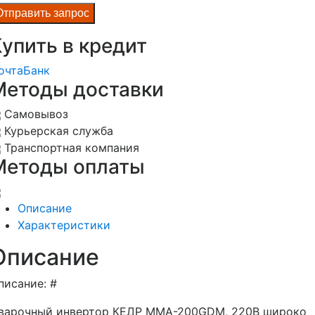
упить в кредит
очта
Банк
Методы доставки
Самовывоз
Курьерская служба
Транспортная компания
Методы оплаты
Описание
Характеристики
Описание
писание: #
варочный инвертор КЕДР MMA-200GDM, 220В широко