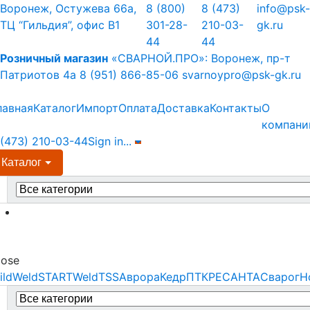
Skip
Skip
Воронеж, Остужева 66а,
8 (800)
8 (473)
info@psk-
to
to
ТЦ “Гильдия”, офис В1
301-28-
210-03-
gk.ru
navigation
content
44
44
Розничный магазин
«СВАРНОЙ.ПРО»:
Воронеж, пр-т
Патриотов 4а
8 (951) 866-85-06
svarnoypro@psk-gk.ru
лавная
Каталог
Импорт
Оплата
Доставка
Контакты
О
компани
 (473) 210-03-44
Sign in
...
Каталог
earch
r:
Menu
lose
ildWeld
STARTWeld
TSS
Аврора
Кедр
ПТК
РЕСАНТА
Сварог
Н
earch
r: