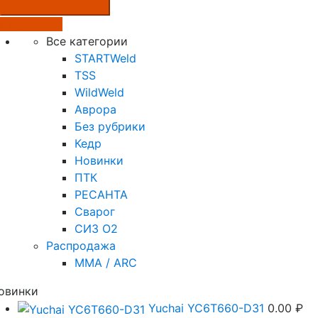
Подробнее
Все категории
STARTWeld
TSS
WildWeld
Аврора
Без рубрики
Кедр
Новинки
ПТК
РЕСАНТА
Сварог
СИЗ О2
Распродажа
MMA / ARC
овинки
Yuchai YC6T660-D31
0.00
₽