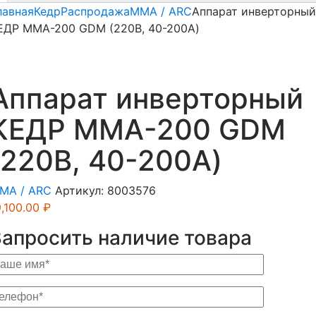
лавная
Кедр
Распродажа
MMA / ARC
Аппарат инверторный
ЕДР MMA-200 GDM (220В, 40-200А)
Аппарат инверторный
КЕДР MMA-200 GDM
(220В, 40-200А)
MA / ARC
Артикул:
8003576
9,100.00
₽
Запросить наличие товара