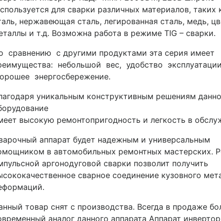
спользуется для сварки различных материалов, таких 
таль, нержавеющая сталь, легированная сталь, медь, ц
еталлы и т.д. Возможна работа в режиме TIG – сварки.
о сравнению с другими продуктами эта серия имеет
реимущества: небольшой вес, удобство эксплуатации
орошее энергосбережение.
лагодаря уникальным конструктивным решениям данн
борудование
меет высокую ремонтопригодность и легкость в обслу
варочный аппарат будет надежным и универсальным
омощником в автомобильных ремонтных мастерских. 
мпульсной аргонодуговой сварки позволит получить
ысококачественное сварное соединение кузовного мета
еформаций.
анный товар снят с производства. Всегда в продаже бо
овременный аналог данного аппарата Аппарат инверто