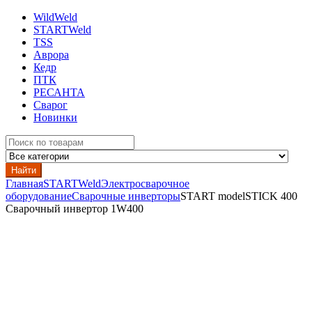
WildWeld
STARTWeld
TSS
Аврора
Кедр
ПТК
РЕСАНТА
Сварог
Новинки
Search
for:
Найти
Главная
STARTWeld
Электросварочное
оборудование
Сварочные инверторы
START modelSTICK 400
Сварочный инвертор 1W400