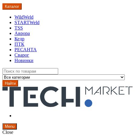
Каталог
WildWeld
STARTWeld
TSS
Аврора
Кедр
ПТК
РЕСАНТА
Сварог
Новинки
Search
for:
Найти
Menu
Close