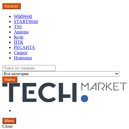
Каталог
WildWeld
STARTWeld
TSS
Аврора
Кедр
ПТК
РЕСАНТА
Сварог
Новинки
Search
for:
Найти
Menu
Close