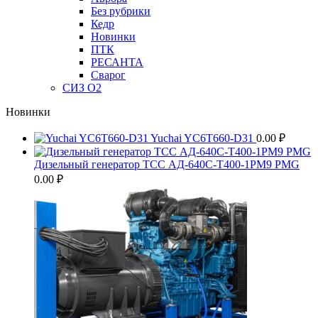
Без рубрики
Кедр
Новинки
ПТК
РЕСАНТА
Сварог
СИЗ О2
Новинки
Yuchai YC6T660-D31
0.00
₽
Дизельный генератор ТСС АД-640С-Т400-1РМ9 PMG
0.00
₽