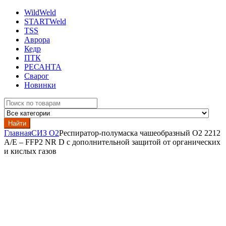
WildWeld
STARTWeld
TSS
Аврора
Кедр
ПТК
РЕСАНТА
Сварог
Новинки
Search
for:
Найти
Главная
СИЗ О2
Респиратор-полумаска чашеобразный О2 2212
A/E – FFP2 NR D с дополнительной защитой от органических
и кислых газов