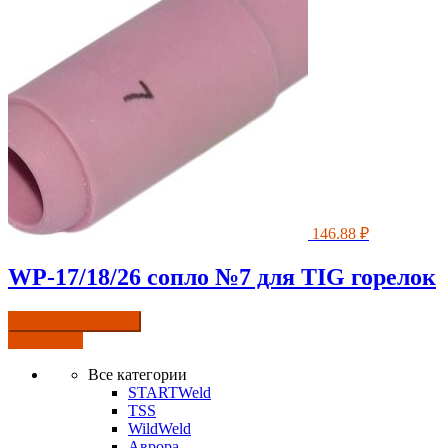
146.88
₽
WP-17/18/26 сопло №7 для TIG горелок
Купить в один клик
Подробнее
Все категории
STARTWeld
TSS
WildWeld
Аврора