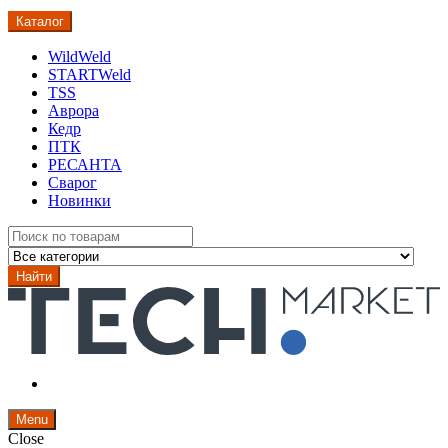
Каталог
WildWeld
STARTWeld
TSS
Аврора
Кедр
ПТК
РЕСАНТА
Сварог
Новинки
Search
for:
Найти
Menu
Close