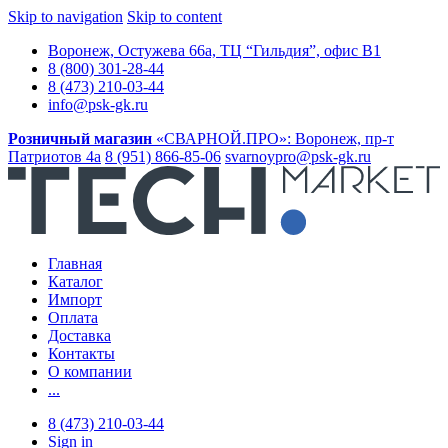
Skip to navigation
Skip to content
Воронеж, Остужева 66а, ТЦ “Гильдия”, офис В1
8 (800) 301-28-44
8 (473) 210-03-44
info@psk-gk.ru
Розничный магазин
«СВАРНОЙ.ПРО»:
Воронеж, пр-т
Патриотов 4а
8 (951) 866-85-06
svarnoypro@psk-gk.ru
Главная
Каталог
Импорт
Оплата
Доставка
Контакты
О компании
...
8 (473) 210-03-44
Sign in