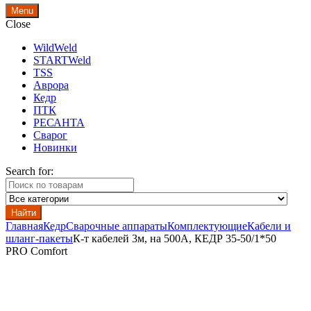
Menu
Close
WildWeld
STARTWeld
TSS
Аврора
Кедр
ПТК
РЕСАНТА
Сварог
Новинки
Search for:
Найти
Главная
Кедр
Сварочные аппараты
Комплектующие
Кабели и
шланг-пакеты
К-т кабелей 3м, на 500А, КЕДР 35-50/1*50
PRO Comfort