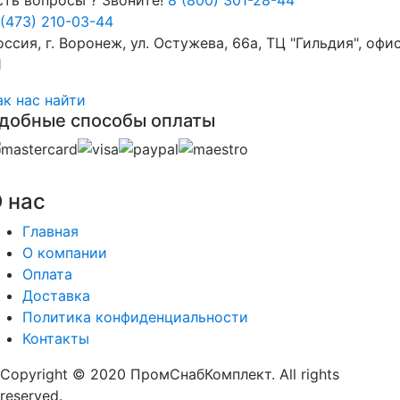
 (473) 210-03-44
оссия, г. Воронеж, ул. Остужева, 66а, ТЦ "Гильдия", офи
1
ак нас найти
добные способы оплаты
 нас
Главная
О компании
Оплата
Доставка
Политика конфиденциальности
Контакты
Copyright © 2020 ПромСнабКомплект. All rights
reserved.