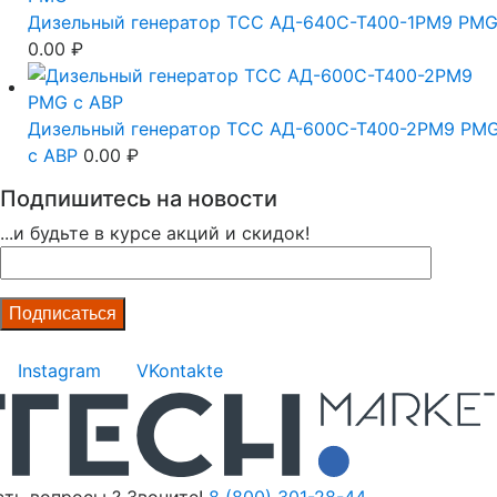
Дизельный генератор ТСС АД-640С-Т400-1РМ9 PM
0.00
₽
Дизельный генератор ТСС АД-600С-Т400-2РМ9 PM
c АВР
0.00
₽
Подпишитесь на новости
...и будьте в курсе акций и скидок!
Instagram
VKontakte
сть вопросы ? Звоните!
8 (800) 301-28-44