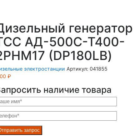
Дизельный генератор
ТСС АД-500С-Т400-
2РНМ17 (DP180LB)
изельные электростанции
Артикул:
041855
.00
₽
Запросить наличие товара