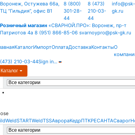
Skip
Skip
Воронеж, Остужева 66а,
8 (800)
8 (473)
info@psk-
to
to
ТЦ “Гильдия”, офис В1
301-28-
210-03-
gk.ru
navigation
content
44
44
Розничный магазин
«СВАРНОЙ.ПРО»:
Воронеж, пр-т
Патриотов 4а
8 (951) 866-85-06
svarnoypro@psk-gk.ru
лавная
Каталог
Импорт
Оплата
Доставка
Контакты
О
компани
 (473) 210-03-44
Sign in
...
Каталог
earch
r:
Menu
lose
ildWeld
STARTWeld
TSS
Аврора
Кедр
ПТК
РЕСАНТА
Сварог
Н
earch
r: