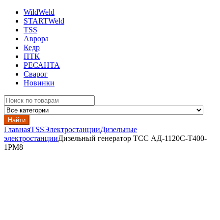
WildWeld
STARTWeld
TSS
Аврора
Кедр
ПТК
РЕСАНТА
Сварог
Новинки
Search
for:
Найти
Главная
TSS
Электростанции
Дизельные
электростанции
Дизельный генератор ТСС АД-1120С-Т400-
1РМ8