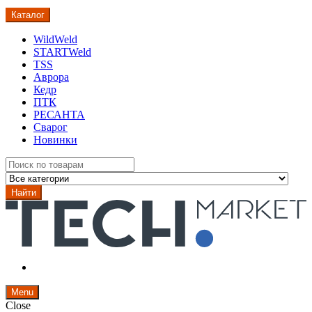
Каталог
WildWeld
STARTWeld
TSS
Аврора
Кедр
ПТК
РЕСАНТА
Сварог
Новинки
Search
for:
Найти
Menu
Close