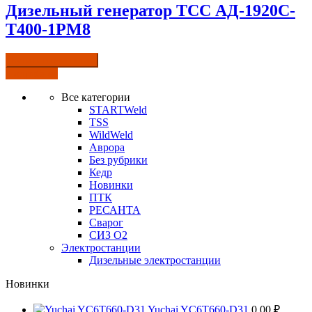
Дизельный генератор ТСС АД-1920С-
Т400-1РМ8
Купить в один клик
Подробнее
Все категории
STARTWeld
TSS
WildWeld
Аврора
Без рубрики
Кедр
Новинки
ПТК
РЕСАНТА
Сварог
СИЗ О2
Электростанции
Дизельные электростанции
Новинки
Yuchai YC6T660-D31
0.00
₽