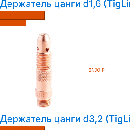
Держатель цанги d1,6 (TigL
Купить в один клик
Подробнее
81.00
₽
Держатель цанги d3,2 (TigL