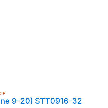
00
₽
ine 9–20) STT0916-32