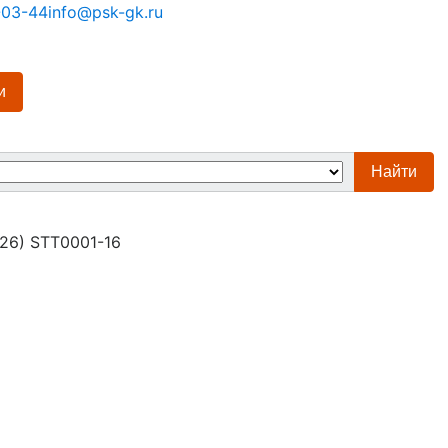
-03-44
info@psk-gk.ru
и
Найти
-26) STT0001-16