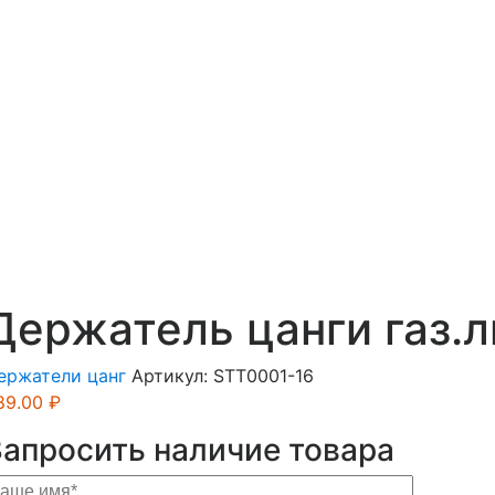
Держатель цанги газ.ли
ержатели цанг
Артикул:
STT0001-16
89.00
₽
Запросить наличие товара