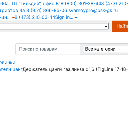
6а, ТЦ “Гильдия”, офис В1
8 (800) 301-28-44
8 (473) 210
триотов 4а
8 (951) 866-85-06
svarnoypro@psk-gk.ru
нии
...
8 (473) 210-03-44
Sign in
...
Найт
Search
for:
овинки
тели цанг
Держатель цанги газ.линза d1,6 (TigLine 17-18