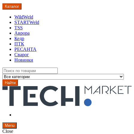
Каталог
WildWeld
STARTWeld
TSS
Аврора
Кедр
ПТК
РЕСАНТА
Сварог
Новинки
Search
for:
Найти
Menu
Close