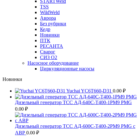
STARTWeld
TSS
WildWeld
Аврора
Без рубрики
Кедр
Новинки
ПТК
РЕСАНТА
Сварог
СИЗ О2
Насосное оборудование
Циркуляционные насосы
Новинки
Yuchai YC6T660-D31
0.00
₽
Дизельный генератор ТСС АД-640С-Т400-1РМ9 PMG
0.00
₽
Дизельный генератор ТСС АД-600С-Т400-2РМ9 PMG c
АВР
0.00
₽