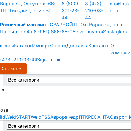
Skip
Skip
Воронеж, Остужева 66а,
8 (800)
8 (473)
info@psk-
to
to
ТЦ “Гильдия”, офис В1
301-28-
210-03-
gk.ru
navigation
content
44
44
Розничный магазин
«СВАРНОЙ.ПРО»:
Воронеж, пр-т
Патриотов 4а
8 (951) 866-85-06
svarnoypro@psk-gk.ru
лавная
Каталог
Импорт
Оплата
Доставка
Контакты
О
компани
 (473) 210-03-44
Sign in
...
Каталог
earch
r:
Menu
lose
ildWeld
STARTWeld
TSS
Аврора
Кедр
ПТК
РЕСАНТА
Сварог
Н
earch
r: