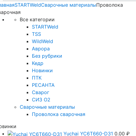
лавная
STARTWeld
Сварочные материалы
Проволока
варочная
Все категории
STARTWeld
TSS
WildWeld
Аврора
Без рубрики
Кедр
Новинки
ПТК
РЕСАНТА
Сварог
СИЗ О2
Сварочные материалы
Проволока сварочная
овинки
Yuchai YC6T660-D31
0.00
₽